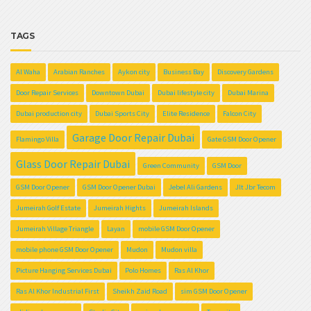
TAGS
Al Waha
Arabian Ranches
Aykon city
Business Bay
Discovery Gardens
Door Repair Services
Downtown Dubai
Dubai lifestyle city
Dubai Marina
Dubai production city
Dubai Sports City
Elite Residence
Falcon City
Garage Door Repair Dubai
Flamingo Villa
Gate GSM Door Opener
Glass Door Repair Dubai
Green Community
GSM Door
GSM Door Opener
GSM Door Opener Dubai
Jebel Ali Gardens
Jlt Jbr Tecom
Jumeirah Golf Estate
Jumeirah Hights
Jumeirah Islands
Jumeirah Village Triangle
Layan
mobile GSM Door Opener
mobile phone GSM Door Opener
Mudon
Mudon villa
Picture Hanging Services Dubai
Polo Homes
Ras Al Khor
Ras Al Khor Industrial First
Sheikh Zaid Road
sim GSM Door Opener