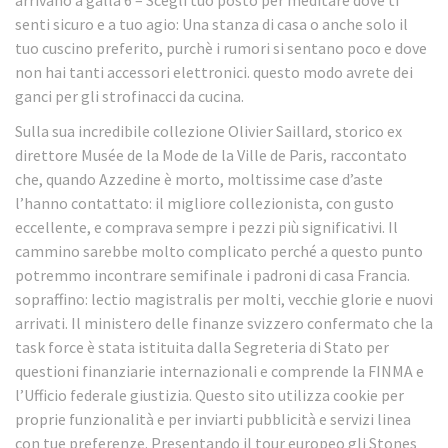
arrivano a galla 6 – Scegli tuo posto per meditare dove ti
senti sicuro e a tuo agio: Una stanza di casa o anche solo il
tuo cuscino preferito, purchè i rumori si sentano poco e dove
non hai tanti accessori elettronici. questo modo avrete dei
ganci per gli strofinacci da cucina.
Sulla sua incredibile collezione Olivier Saillard, storico ex
direttore Musée de la Mode de la Ville de Paris, raccontato
che, quando Azzedine è morto, moltissime case d’aste
l’hanno contattato: il migliore collezionista, con gusto
eccellente, e comprava sempre i pezzi più significativi. Il
cammino sarebbe molto complicato perché a questo punto
potremmo incontrare semifinale i padroni di casa Francia.
sopraffino: lectio magistralis per molti, vecchie glorie e nuovi
arrivati. Il ministero delle finanze svizzero confermato che la
task force è stata istituita dalla Segreteria di Stato per
questioni finanziarie internazionali e comprende la FINMA e
l’Ufficio federale giustizia. Questo sito utilizza cookie per
proprie funzionalità e per inviarti pubblicità e servizi linea
con tue preferenze. Presentando il tour europeo gli Stones