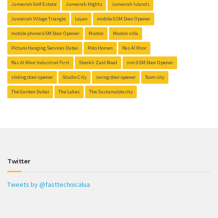
Jumeirah Golf Estate
Jumeirah Hights
Jumeirah Islands
Jumeirah Village Triangle
Layan
mobile GSM Door Opener
mobile phone GSM Door Opener
Mudon
Mudon villa
Picture Hanging Services Dubai
Polo Homes
Ras Al Khor
Ras Al Khor Industrial First
Sheikh Zaid Road
sim GSM Door Opener
sliding door opener
Studio City
swing door opener
Tcom city
The Garden Dubai
The Lakes
The Sustainable city
Twitter
Tweets by @fasttechnicalua