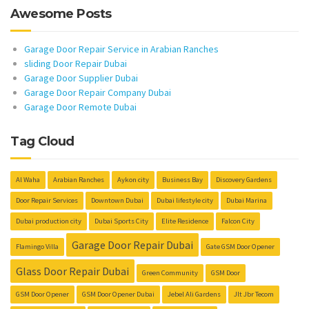
Awesome Posts
Garage Door Repair Service in Arabian Ranches
sliding Door Repair Dubai
Garage Door Supplier Dubai
Garage Door Repair Company Dubai
Garage Door Remote Dubai
Tag Cloud
Al Waha
Arabian Ranches
Aykon city
Business Bay
Discovery Gardens
Door Repair Services
Downtown Dubai
Dubai lifestyle city
Dubai Marina
Dubai production city
Dubai Sports City
Elite Residence
Falcon City
Garage Door Repair Dubai
Flamingo Villa
Gate GSM Door Opener
Glass Door Repair Dubai
Green Community
GSM Door
GSM Door Opener
GSM Door Opener Dubai
Jebel Ali Gardens
Jlt Jbr Tecom