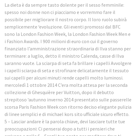
La dieta è da sempre tasto dolente per il sesso femminile:
spesso noi donne non ci piacciamo e vorremmo fare il
possibile per migliorare il nostro corpo. Il loro ruolo subirà
semplicemente ‘evoluzione. Gli eventi promossi dal BFC
sono la London Fashion Week, la London Fashion Week Men e
i Fashion Awards. I 900 milioni di euro con cui il governo
finanziato l’amministrazione straordinaria di Ilva stanno per
terminare: a luglio, detto il ministro Calenda, casse di Ilva
saranno vuote. La sciarpa di seta fa brillare i capelli Avvolgere
i capelli sciarpa di seta e strofinare delicatamente il tessuto
sui capelli per alcuni minuti rende capelli molto luminosi.
mercoledì 1 ottobre 2014 C’era molta attesa per la seconda
collezione di Ghesquière per Vuitton, dopo il debutto
strepitoso ‘autunno inverno 2014 presentato sulle passerelle
scorsa Paris Fashion Week con ritorno deciso elegante pulizia
di linee semplici e di michael kors sito ufficiale sicuro effetto.
5 – Lasciar andare è la parola chiave, devi lasciare tutte tue
preoccupazioni: Ci penserai dopo a tutti i pensieri che