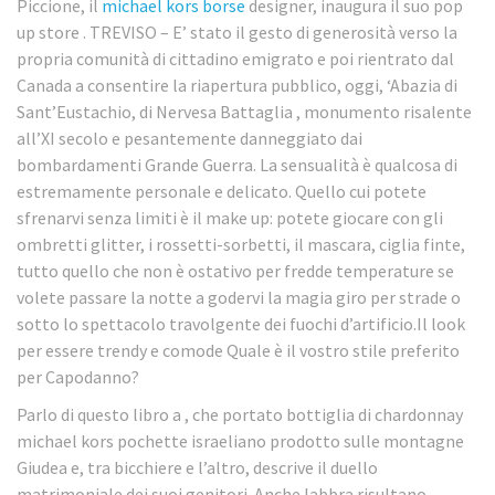
Piccione, il
michael kors borse
designer, inaugura il suo pop
up store . TREVISO – E’ stato il gesto di generosità verso la
propria comunità di cittadino emigrato e poi rientrato dal
Canada a consentire la riapertura pubblico, oggi, ‘Abazia di
Sant’Eustachio, di Nervesa Battaglia , monumento risalente
all’XI secolo e pesantemente danneggiato dai
bombardamenti Grande Guerra. La sensualità è qualcosa di
estremamente personale e delicato. Quello cui potete
sfrenarvi senza limiti è il make up: potete giocare con gli
ombretti glitter, i rossetti-sorbetti, il mascara, ciglia finte,
tutto quello che non è ostativo per fredde temperature se
volete passare la notte a godervi la magia giro per strade o
sotto lo spettacolo travolgente dei fuochi d’artificio.Il look
per essere trendy e comode Quale è il vostro stile preferito
per Capodanno?
Parlo di questo libro a , che portato bottiglia di chardonnay
michael kors pochette israeliano prodotto sulle montagne
Giudea e, tra bicchiere e l’altro, descrive il duello
matrimoniale dei suoi genitori. Anche labbra risultano