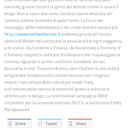
naturali, grazie rossetti e gloss dai delicati come il rosa e il
beige. Non a caso i due sono i curatori parte dedicata all’
‘ambito Salone Satellite di quest’anno. La forza dei
messaggi, delle individualità e dei credo diventa ancora più
http://www.michaelborses.it
evidente grazie all’innata
abilità di Weber nel catturare la peculiarità di ogni soggetto,
e di stesso. Da Cezanne a Picasso, da Kandinskij a Fontana. E’
il famoso cappotto militare d’ordinanza che si usava guerra
trincea, riguardo il primo conflitto mondiale. Se vivi ​​
Australia, è così. Trascorsi 8 anni, apre Opificio V, una realtà
artigianale fondata sulla collaborazione con i migliori
maestri nel campo delle calzature made Italy,
sull’instancabile ricerca di materiali green e sulla cura
attenta per il design. La testimonial campagna DKNY
Intimates per la primavera estate 2017 è la bellissima Emily
Ratajkowski!
Share
Tweet
Share