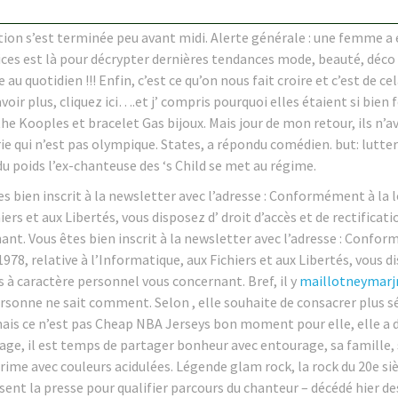
tion s’est terminée peu avant midi. Alerte générale : une femme a
ices est là pour décrypter dernières tendances mode, beauté, déco 
e au quotidien !!! Enfin, c’est ce qu’on nous fait croire et c’est de 
voir plus, cliquez ici….et j’ compris pourquoi elles étaient si bien
he Kooples et bracelet Gas bijoux. Mais jour de mon retour, ils n’a
ie qui n’est pas olympique. States, a répondu comédien. but: lutte
du poids l’ex-chanteuse des ‘s Child se met au régime.
s bien inscrit à la newsletter avec l’adresse : Conformément à la lo
iers et aux Libertés, vous disposez d’ droit d’accès et de rectific
nt. Vous êtes bien inscrit à la newsletter avec l’adresse : Conform
1978, relative à l’Informatique, aux Fichiers et aux Libertés, vous di
 à caractère personnel vous concernant. Bref, il y
maillotneymarj
rsonne ne sait comment. Selon , elle souhaite de consacrer plus sé
 mais ce n’est pas Cheap NBA Jerseys bon moment pour elle, elle a 
age, il est temps de partager bonheur avec entourage, sa famille, 
é rime avec couleurs acidulées. Légende glam rock, la rock du 20e s
sent la presse pour qualifier parcours du chanteur – décédé hier d