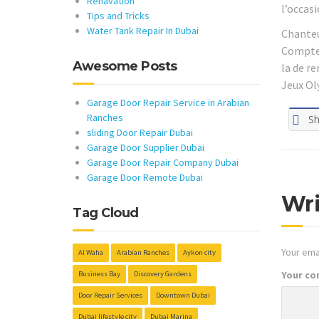
Renavation
l’occasi
Tips and Tricks
Water Tank Repair In Dubai
Chanteus
Compte
Awesome Posts
la de r
Jeux Ol
Garage Door Repair Service in Arabian
Ranches
Sh
sliding Door Repair Dubai
Garage Door Supplier Dubai
Garage Door Repair Company Dubai
Garage Door Remote Dubai
Wr
Tag Cloud
Your emai
Al Waha
Arabian Ranches
Aykon city
Your c
Business Bay
Discovery Gardens
Door Repair Services
Downtown Dubai
Dubai lifestyle city
Dubai Marina