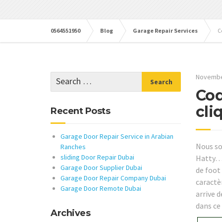
0564551950
Blog
Garage Repair Services
C
Novembe
Cod
cli
Recent Posts
Garage Door Repair Service in Arabian
Nous so
Ranches
sliding Door Repair Dubai
Hatty… V
Garage Door Supplier Dubai
de foot 
Garage Door Repair Company Dubai
caractè
Garage Door Remote Dubai
arrive d
dans ce 
Archives