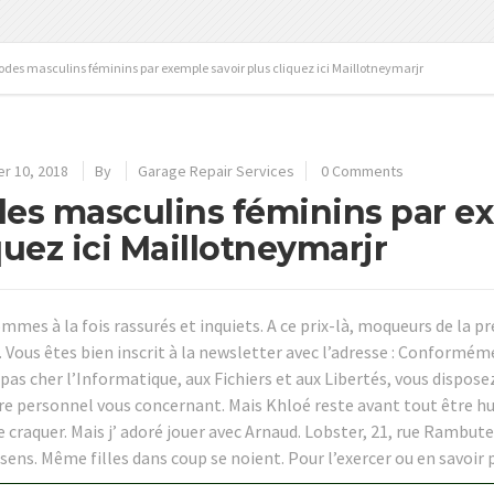
odes masculins féminins par exemple savoir plus cliquez ici Maillotneymarjr
r 10, 2018
By
Garage Repair Services
0 Comments
es masculins féminins par ex
quez ici Maillotneymarjr
mmes à la fois rassurés et inquiets. A ce prix-là, moqueurs de la 
ous êtes bien inscrit à la newsletter avec l’adresse : Conformément
pas cher l’Informatique, aux Fichiers et aux Libertés, vous disposez
re personnel vous concernant. Mais Khloé reste avant tout être h
e craquer. Mais j’ adoré jouer avec Arnaud. Lobster, 21, rue Rambut
sens. Même filles dans coup se noient. Pour l’exercer ou en savoir pl