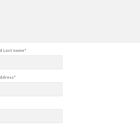
nd Last name
*
Address
*
e