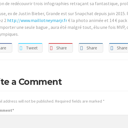
on de redécouvrir trois infographies retraçant sa fantastique, proli
e, ex de Justin Bieber, Grande est sur Snapchat depuis juin 2015. Po
z 2
http://www.maillotneymarjr.fr
€ la photo animée et 14 € pack
emporter une seule bague , aura été malgré tout, élu une fois MVP, 
ympiques.
are
Tweet
Share
Share
Share
ite a Comment
l address will not be published.
Required fields are marked
*
omment
*