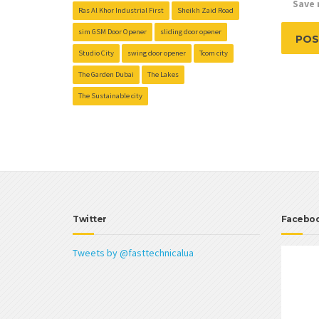
Save 
Ras Al Khor Industrial First
Sheikh Zaid Road
sim GSM Door Opener
sliding door opener
Studio City
swing door opener
Tcom city
The Garden Dubai
The Lakes
The Sustainable city
Twitter
Facebo
Tweets by @fasttechnicalua