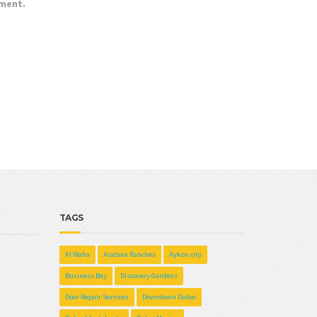
mment.
TAGS
Al Waha
Arabian Ranches
Aykon city
Business Bay
Discovery Gardens
Door Repair Services
Downtown Dubai