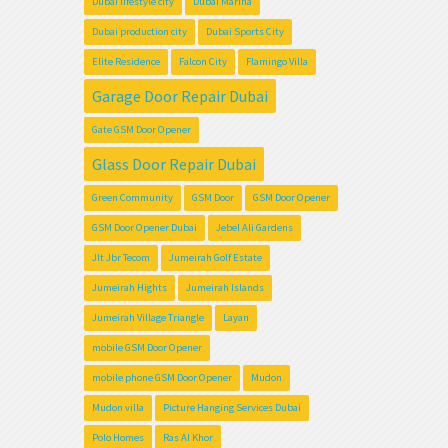
Dubai lifestyle city
Dubai Marina
Dubai production city
Dubai Sports City
Elite Residence
Falcon City
Flamingo Villa
Garage Door Repair Dubai
Gate GSM Door Opener
Glass Door Repair Dubai
Green Community
GSM Door
GSM Door Opener
GSM Door Opener Dubai
Jebel Ali Gardens
Jlt Jbr Tecom
Jumeirah Golf Estate
Jumeirah Hights
Jumeirah Islands
Jumeirah Village Triangle
Layan
mobile GSM Door Opener
mobile phone GSM Door Opener
Mudon
Mudon villa
Picture Hanging Services Dubai
Polo Homes
Ras Al Khor