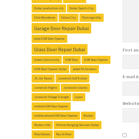
Dubai production city
Dubai Sports City
Elite Residence
Falcon City
Flamingo Villa
Garage Door Repair Dubai
Gate GSM Door Opener
Glass Door Repair Dubai
First a
Green Community
GSM Door
GSM Door Opener
GSM Door Opener Dubai
Jebel Ali Gardens
E-mail 
Jlt Jbr Tecom
Jumeirah Golf Estate
Jumeirah Hights
Jumeirah Islands
Jumeirah Village Triangle
Layan
Websit
mobile GSM Door Opener
mobile phone GSM Door Opener
Mudon
Mudon villa
Picture Hanging Services Dubai
Polo Homes
Ras Al Khor