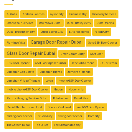
Al Waha
Arabian Ranches
Aykon city
Business Bay
Discovery Gardens
Door Repair Services
Downtown Dubai
Dubai lifestyle city
Dubai Marina
Dubai production city
Dubai Sports City
Elite Residence
Falcon City
Garage Door Repair Dubai
Flamingo Villa
Gate GSM Door Opener
Glass Door Repair Dubai
Green Community
GSM Door
GSM Door Opener
GSM Door Opener Dubai
Jebel Ali Gardens
Jlt Jbr Tecom
Jumeirah Golf Estate
Jumeirah Hights
Jumeirah Islands
Jumeirah Village Triangle
Layan
mobile GSM Door Opener
mobile phone GSM Door Opener
Mudon
Mudon villa
Picture Hanging Services Dubai
Polo Homes
Ras Al Khor
Ras Al Khor Industrial First
Sheikh Zaid Road
sim GSM Door Opener
sliding door opener
Studio City
swing door opener
Tcom city
The Garden Dubai
The Lakes
The Sustainable city