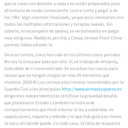
que se crean con derecho a nada y no estén preparados para
afrontarla de modo consecuente. La era ‘corte y pega’ o de
los ‘lifts’ algo cruentos finalizado, ya que poco necesarios con
todos las múltiples infiltraciones y terapias nuevas.. Sin
saberlo, el excampeón de ajedrez se verá envuelto en juego
muy peligroso. Maddy es perrita; y Cheap Jerseys From China
parecer, había salvado la .
De esos tantos, cinco han sido en los últimos cinco partidos.
No soy la única que pasa por ello. Sí, es trabajo de relojería,
todo debe de ir cronometrado. Se escarban los cascos para
revisar que no tengan ningún air max 95 elemento que
moleste. 2018:41 Los correos electrónicos intervenidos por la
Guardia Civil a los principales
http://www.airmaxszapatos.es
dirigentes independentistas certifican la gravedad desafío
que plantearon Estado y también la malicia de
comportamiento que llevó a burlar la ley a sabiendas. es
vaquita joven, inquieta y rebelde y lo que más gusta es meter
la nariz allí donde puede. En todo caso, la falta de respuesta