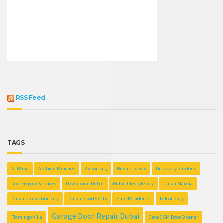
RSS Feed
TAGS
Al Waha
Arabian Ranches
Aykon city
Business Bay
Discovery Gardens
Door Repair Services
Downtown Dubai
Dubai lifestyle city
Dubai Marina
Dubai production city
Dubai Sports City
Elite Residence
Falcon City
Garage Door Repair Dubai
Flamingo Villa
Gate GSM Door Opener