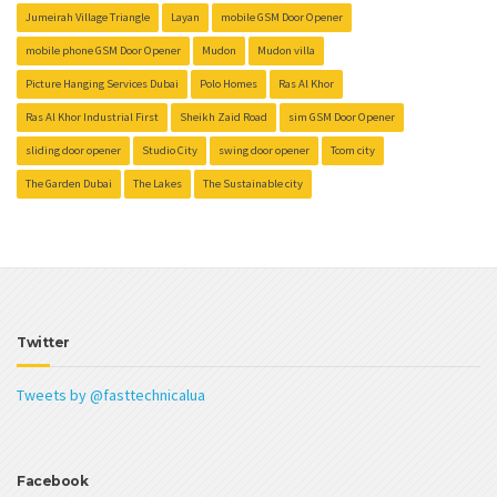
Jumeirah Village Triangle
Layan
mobile GSM Door Opener
mobile phone GSM Door Opener
Mudon
Mudon villa
Picture Hanging Services Dubai
Polo Homes
Ras Al Khor
Ras Al Khor Industrial First
Sheikh Zaid Road
sim GSM Door Opener
sliding door opener
Studio City
swing door opener
Tcom city
The Garden Dubai
The Lakes
The Sustainable city
Twitter
Tweets by @fasttechnicalua
Facebook