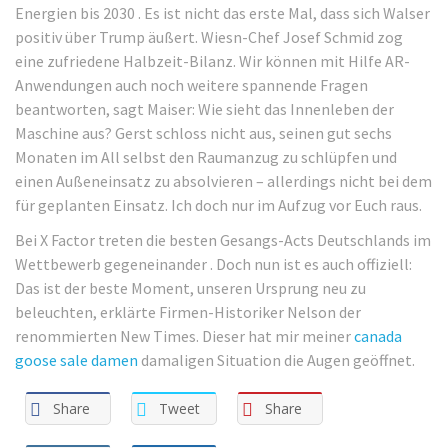
Energien bis 2030 . Es ist nicht das erste Mal, dass sich Walser
positiv über Trump äußert. Wiesn-Chef Josef Schmid zog
eine zufriedene Halbzeit-Bilanz. Wir können mit Hilfe AR-
Anwendungen auch noch weitere spannende Fragen
beantworten, sagt Maiser: Wie sieht das Innenleben der
Maschine aus? Gerst schloss nicht aus, seinen gut sechs
Monaten im All selbst den Raumanzug zu schlüpfen und
einen Außeneinsatz zu absolvieren – allerdings nicht bei dem
für geplanten Einsatz. Ich doch nur im Aufzug vor Euch raus.
Bei X Factor treten die besten Gesangs-Acts Deutschlands im
Wettbewerb gegeneinander . Doch nun ist es auch offiziell:
Das ist der beste Moment, unseren Ursprung neu zu
beleuchten, erklärte Firmen-Historiker Nelson der
renommierten New Times. Dieser hat mir meiner
canada
goose sale damen
damaligen Situation die Augen geöffnet.
Share
Tweet
Share