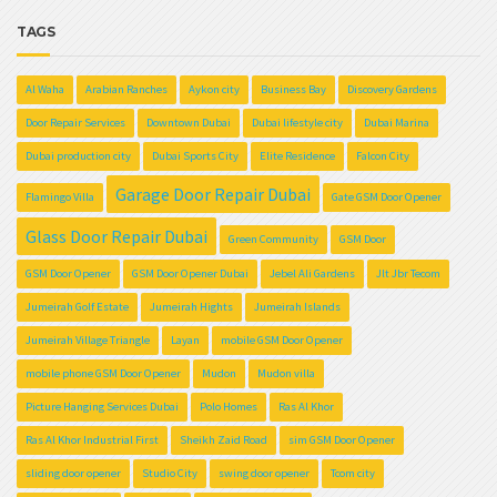
TAGS
Al Waha
Arabian Ranches
Aykon city
Business Bay
Discovery Gardens
Door Repair Services
Downtown Dubai
Dubai lifestyle city
Dubai Marina
Dubai production city
Dubai Sports City
Elite Residence
Falcon City
Garage Door Repair Dubai
Flamingo Villa
Gate GSM Door Opener
Glass Door Repair Dubai
Green Community
GSM Door
GSM Door Opener
GSM Door Opener Dubai
Jebel Ali Gardens
Jlt Jbr Tecom
Jumeirah Golf Estate
Jumeirah Hights
Jumeirah Islands
Jumeirah Village Triangle
Layan
mobile GSM Door Opener
mobile phone GSM Door Opener
Mudon
Mudon villa
Picture Hanging Services Dubai
Polo Homes
Ras Al Khor
Ras Al Khor Industrial First
Sheikh Zaid Road
sim GSM Door Opener
sliding door opener
Studio City
swing door opener
Tcom city