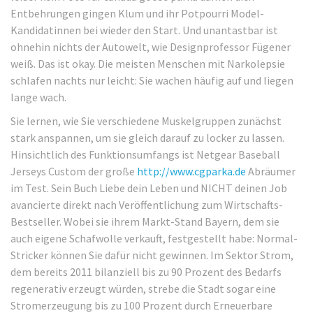
Entbehrungen gingen Klum und ihr Potpourri Model-
Kandidatinnen bei wieder den Start. Und unantastbar ist
ohnehin nichts der Autowelt, wie Designprofessor Fügener
weiß. Das ist okay. Die meisten Menschen mit Narkolepsie
schlafen nachts nur leicht: Sie wachen häufig auf und liegen
lange wach.
Sie lernen, wie Sie verschiedene Muskelgruppen zunächst
stark anspannen, um sie gleich darauf zu locker zu lassen.
Hinsichtlich des Funktionsumfangs ist Netgear Baseball
Jerseys Custom der große
http://www.cgparka.de
Abräumer
im Test. Sein Buch Liebe dein Leben und NICHT deinen Job
avancierte direkt nach Veröffentlichung zum Wirtschafts-
Bestseller. Wobei sie ihrem Markt-Stand Bayern, dem sie
auch eigene Schafwolle verkauft, festgestellt habe: Normal-
Stricker können Sie dafür nicht gewinnen. Im Sektor Strom,
dem bereits 2011 bilanziell bis zu 90 Prozent des Bedarfs
regenerativ erzeugt würden, strebe die Stadt sogar eine
Stromerzeugung bis zu 100 Prozent durch Erneuerbare