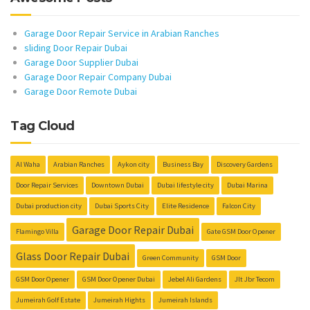
Garage Door Repair Service in Arabian Ranches
sliding Door Repair Dubai
Garage Door Supplier Dubai
Garage Door Repair Company Dubai
Garage Door Remote Dubai
Tag Cloud
Al Waha
Arabian Ranches
Aykon city
Business Bay
Discovery Gardens
Door Repair Services
Downtown Dubai
Dubai lifestyle city
Dubai Marina
Dubai production city
Dubai Sports City
Elite Residence
Falcon City
Garage Door Repair Dubai
Flamingo Villa
Gate GSM Door Opener
Glass Door Repair Dubai
Green Community
GSM Door
GSM Door Opener
GSM Door Opener Dubai
Jebel Ali Gardens
Jlt Jbr Tecom
Jumeirah Golf Estate
Jumeirah Hights
Jumeirah Islands