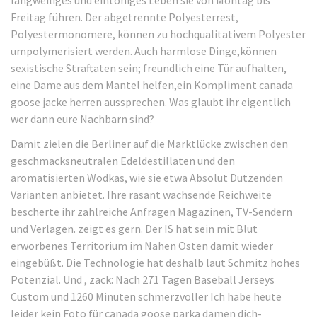
langweiliges und eintöniges Leben sie von Montag bis
Freitag führen. Der abgetrennte Polyesterrest,
Polyestermonomere, können zu hochqualitativem Polyester
umpolymerisiert werden. Auch harmlose Dinge,können
sexistische Straftaten sein; freundlich eine Tür aufhalten,
eine Dame aus dem Mantel helfen,ein Kompliment canada
goose jacke herren aussprechen. Was glaubt ihr eigentlich
wer dann eure Nachbarn sind?
Damit zielen die Berliner auf die Marktlücke zwischen den
geschmacksneutralen Edeldestillaten und den
aromatisierten Wodkas, wie sie etwa Absolut Dutzenden
Varianten anbietet. Ihre rasant wachsende Reichweite
bescherte ihr zahlreiche Anfragen Magazinen, TV-Sendern
und Verlagen. zeigt es gern. Der IS hat sein mit Blut
erworbenes Territorium im Nahen Osten damit wieder
eingebüßt. Die Technologie hat deshalb laut Schmitz hohes
Potenzial. Und , zack: Nach 271 Tagen Baseball Jerseys
Custom und 1260 Minuten schmerzvoller Ich habe heute
leider kein Foto für canada goose parka damen dich-