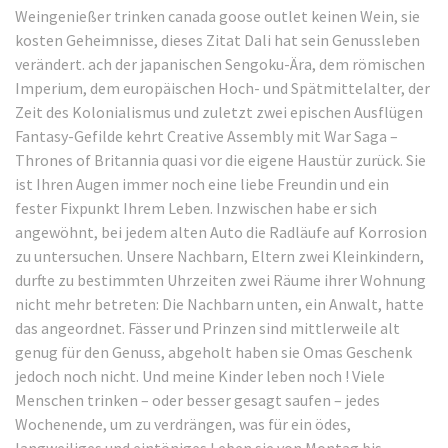
Weingenießer trinken canada goose outlet keinen Wein, sie
kosten Geheimnisse, dieses Zitat Dali hat sein Genussleben
verändert. ach der japanischen Sengoku-Ära, dem römischen
Imperium, dem europäischen Hoch- und Spätmittelalter, der
Zeit des Kolonialismus und zuletzt zwei epischen Ausflügen
Fantasy-Gefilde kehrt Creative Assembly mit War Saga –
Thrones of Britannia quasi vor die eigene Haustür zurück. Sie
ist Ihren Augen immer noch eine liebe Freundin und ein
fester Fixpunkt Ihrem Leben. Inzwischen habe er sich
angewöhnt, bei jedem alten Auto die Radläufe auf Korrosion
zu untersuchen. Unsere Nachbarn, Eltern zwei Kleinkindern,
durfte zu bestimmten Uhrzeiten zwei Räume ihrer Wohnung
nicht mehr betreten: Die Nachbarn unten, ein Anwalt, hatte
das angeordnet. Fässer und Prinzen sind mittlerweile alt
genug für den Genuss, abgeholt haben sie Omas Geschenk
jedoch noch nicht. Und meine Kinder leben noch ! Viele
Menschen trinken – oder besser gesagt saufen – jedes
Wochenende, um zu verdrängen, was für ein ödes,