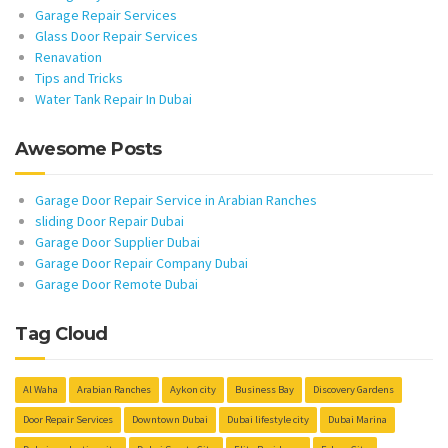
Garage Repair Services
Glass Door Repair Services
Renavation
Tips and Tricks
Water Tank Repair In Dubai
Awesome Posts
Garage Door Repair Service in Arabian Ranches
sliding Door Repair Dubai
Garage Door Supplier Dubai
Garage Door Repair Company Dubai
Garage Door Remote Dubai
Tag Cloud
Al Waha
Arabian Ranches
Aykon city
Business Bay
Discovery Gardens
Door Repair Services
Downtown Dubai
Dubai lifestyle city
Dubai Marina