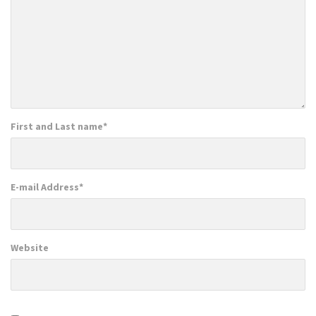
First and Last name
*
E-mail Address
*
Website