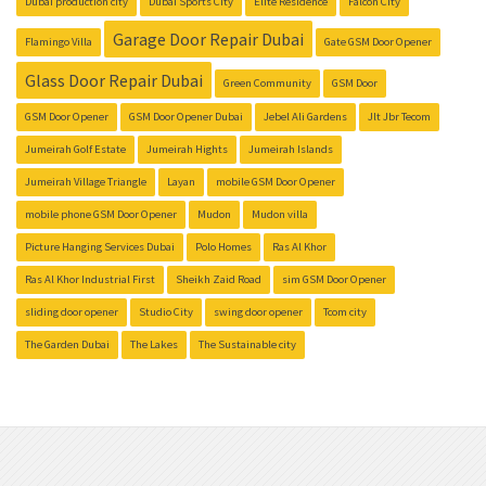
Dubai production city
Dubai Sports City
Elite Residence
Falcon City
Garage Door Repair Dubai
Flamingo Villa
Gate GSM Door Opener
Glass Door Repair Dubai
Green Community
GSM Door
GSM Door Opener
GSM Door Opener Dubai
Jebel Ali Gardens
Jlt Jbr Tecom
Jumeirah Golf Estate
Jumeirah Hights
Jumeirah Islands
Jumeirah Village Triangle
Layan
mobile GSM Door Opener
mobile phone GSM Door Opener
Mudon
Mudon villa
Picture Hanging Services Dubai
Polo Homes
Ras Al Khor
Ras Al Khor Industrial First
Sheikh Zaid Road
sim GSM Door Opener
sliding door opener
Studio City
swing door opener
Tcom city
The Garden Dubai
The Lakes
The Sustainable city