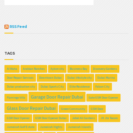
RSS Feed
TAGS
Al Waha
Arabian Ranches
Aykon city
Business Bay
Discovery Gardens
Door Repair Services
Downtown Dubai
Dubai lifestyle city
Dubai Marina
Dubai production city
Dubai Sports City
Elite Residence
Falcon City
Garage Door Repair Dubai
Flamingo Villa
Gate GSM Door Opener
Glass Door Repair Dubai
Green Community
GSM Door
GSM Door Opener
GSM Door Opener Dubai
Jebel Ali Gardens
Jlt Jbr Tecom
Jumeirah Golf Estate
Jumeirah Hights
Jumeirah Islands