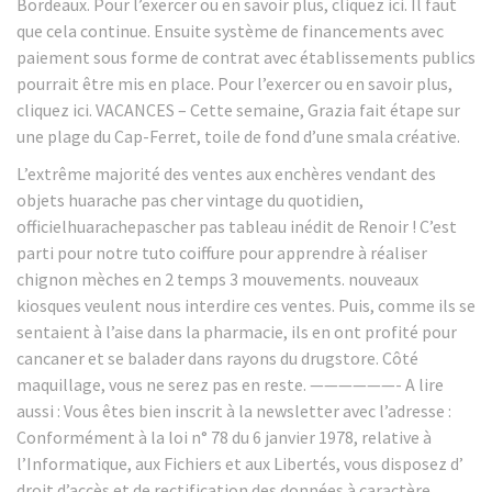
Bordeaux. Pour l’exercer ou en savoir plus, cliquez ici. Il faut
que cela continue. Ensuite système de financements avec
paiement sous forme de contrat avec établissements publics
pourrait être mis en place. Pour l’exercer ou en savoir plus,
cliquez ici. VACANCES – Cette semaine, Grazia fait étape sur
une plage du Cap-Ferret, toile de fond d’une smala créative.
L’extrême majorité des ventes aux enchères vendant des
objets huarache pas cher vintage du quotidien,
officielhuarachepascher pas tableau inédit de Renoir ! C’est
parti pour notre tuto coiffure pour apprendre à réaliser
chignon mèches en 2 temps 3 mouvements. nouveaux
kiosques veulent nous interdire ces ventes. Puis, comme ils se
sentaient à l’aise dans la pharmacie, ils en ont profité pour
cancaner et se balader dans rayons du drugstore. Côté
maquillage, vous ne serez pas en reste. ——————- A lire
aussi : Vous êtes bien inscrit à la newsletter avec l’adresse :
Conformément à la loi n° 78 du 6 janvier 1978, relative à
l’Informatique, aux Fichiers et aux Libertés, vous disposez d’
droit d’accès et de rectification des données à caractère