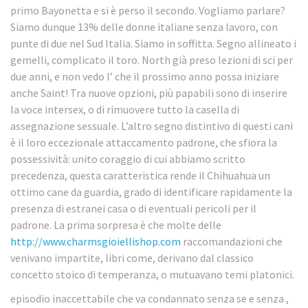
primo Bayonetta e si è perso il secondo. Vogliamo parlare?
Siamo dunque 13% delle donne italiane senza lavoro, con
punte di due nel Sud Italia. Siamo in soffitta. Segno allineato i
gemelli, complicato il toro. North già preso lezioni di sci per
due anni, e non vedo l’ che il prossimo anno possa iniziare
anche Saint! Tra nuove opzioni, più papabili sono di inserire
la voce intersex, o di rimuovere tutto la casella di
assegnazione sessuale. L’altro segno distintivo di questi cani
è il loro eccezionale attaccamento padrone, che sfiora la
possessività: unito coraggio di cui abbiamo scritto
precedenza, questa caratteristica rende il Chihuahua un
ottimo cane da guardia, grado di identificare rapidamente la
presenza di estranei casa o di eventuali pericoli per il
padrone. La prima sorpresa è che molte delle
http://www.charmsgioiellishop.com
raccomandazioni che
venivano impartite, libri come, derivano dal classico
concetto stoico di temperanza, o mutuavano temi platonici.
episodio inaccettabile che va condannato senza se e senza ,