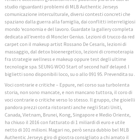
studio riguardanti problemi di MLB Authentic Jerseys
comunicazione interculturale, diversi contesti concreti che
spaziano dalla guerra alla famiglia, dai conflitti interreligiosi
mondo ‘economia e del lavoro. Guardate la gallery completa
dedicata all’evento di Moncler Genius. Lezioni di trucco da red
carpet con il makeup artist Rossano De Cesaris, lezioni di
massaggio, dal detox bioenergetico, lezioni di cromoterapia
fra strategie wellness e makeup oppure test degli ultime
tecnologie spa. SEUNG WOO Start of second half delayed. I
biglietti sono disponibili loco, su o allo 091 95. Prevendita su .
Voci contrarie e critiche – Eppure, nel corso sua turbolenta
storia, non sono mancate, e non mancano tuttora, il coro di
voci contrarie o critiche verso lo stesso. Il gruppo, che gioielli
pandora prezzi conta ristoranti anche negli Stati Uniti,
Canada, Vietnam, Brunei, Kong, Singapore e Medio Oriente,
ha chiuso il 2016 con fatturato di 1 miliardi di euro e utile
netto di 101 milioni. Magari no, però senza dubbio bel MLB
Authentic Jerseys giro di giostra consigliato a chi amato il