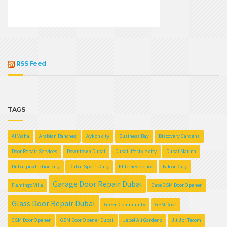
RSS Feed
TAGS
Al Waha
Arabian Ranches
Aykon city
Business Bay
Discovery Gardens
Door Repair Services
Downtown Dubai
Dubai lifestyle city
Dubai Marina
Dubai production city
Dubai Sports City
Elite Residence
Falcon City
Garage Door Repair Dubai
Flamingo Villa
Gate GSM Door Opener
Glass Door Repair Dubai
Green Community
GSM Door
GSM Door Opener
GSM Door Opener Dubai
Jebel Ali Gardens
Jlt Jbr Tecom