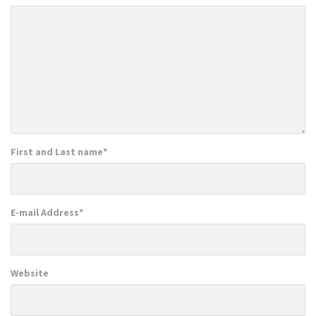
First and Last name
*
E-mail Address
*
Website