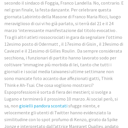
secondo il sindaco di Foggia, Franco Landella. No, contrario. E
nel gran finale, la festa danzante. Per celebrare questa
giornata Labirinto della Masone di Franco Maria Ricci, luogo
meraviglioso di cui vi ho già parlato, si terrà dal 21 e il 24
marzo ‘interessante manifestazione dal titolo evocativo .
Tra gli altri atleti rossocrociati in gara da segnalare l’ottimo
12esimo posto di Odermatt , il 17esimo di Gisin , il 19esimo di
Caviezel e il 21esimo di Gilles Roulin . Da sempre considerata
secchiona, i funzionari di partito hanno lavorato sodo per
coltivare ‘immagine più morbida di lei, tanto che tutti i
giornali e i social media taiwanesi ultime settimane non
sono mancate foto accanto due affezionati gatti, Think
Think e Ah-Tsai. Che cosa vogliono mostrarci?
Espoprofessioni è sorta di fiera dei mestieri; si svolge a
Lugano e terminerà il prossimo 10 marzo. Ai social però, si
sa, non
gioielli pandora scontati
sfugge niente, e
velocemente gli utenti di Twitter hanno evidenziato la
similitudine con lo spot profumo di Kenzo, girato da Spike
Jonze e interpretato dall’attrice Margaret Qualley, andato