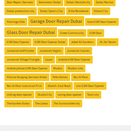
Door Repair Services
Downtown Dubai
Dubai lifestyle city
Dubai Marina
Dubai production city
Dubai Sports City
Elite Residence
Falcon City
Garage Door Repair Dubai
Flamingo Villa
Gate GSM Door Opener
Glass Door Repair Dubai
Green Community
GSM Door
GSM Door Opener
GSM Door Opener Dubai
Jebel Ali Gardens
Jlt Jbr Tecom
Jumeirah Golf Estate
Jumeirah Hights
Jumeirah Islands
Jumeirah Village Triangle
Layan
mobile GSM Door Opener
mobile phone GSM Door Opener
Mudon
Mudon villa
Picture Hanging Services Dubai
Polo Homes
Ras Al Khor
Ras Al Khor Industrial First
Sheikh Zaid Road
sim GSM Door Opener
sliding door opener
Studio City
swing door opener
Tcom city
The Garden Dubai
The Lakes
The Sustainable city