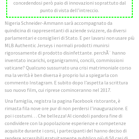
concedendosi però paio di innovazioni soprattuto dal
punto di vista dell’intreccio.
Nigeria Schneider-Ammann sarà accompagnato da
quindicina di rappresentanti di aziende svizzere, da diversi
parlamentari e consiglieri di Stato. E per lavarsi non usare più
MLB Authentic Jerseys i normali prodotti munirsi
rigorosamente di prodotto disinfettante. perchÃ¨ hanno
inventato incarichi, organigrammi, concili, commissioni
vaticane? Qualcuno sussurrato una crisi matrimoniale corso
ma la verità è ben diversa è proprio lui a spiegarla con
commento Instagram. E subito dopo l’aspetta la scrittura
suo nuovo film, cui riprese cominceranno nel 2017.
Una famiglia, registra la pagina Facebook ristorante, è
rimasta fila nove ore pur di non perdersi l’inaugurazione. E
poi i costumi… Che bellezza! Al ciondoli pandora fine di
condividere con la popolazione esperienze e competenze
acquisite durante i corsi, i partecipanti del hanno deciso di
rendere accessibili gratuitamente pubblico più di 50 casi di