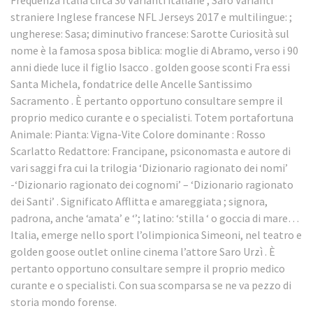
straniere Inglese francese NFL Jerseys 2017 e multilingue: ;
ungherese: Sasa; diminutivo francese: Sarotte Curiosità sul
nome è la famosa sposa biblica: moglie di Abramo, verso i 90
anni diede luce il figlio Isacco . golden goose sconti Fra essi
Santa Michela, fondatrice delle Ancelle Santissimo
Sacramento . È pertanto opportuno consultare sempre il
proprio medico curante e o specialisti. Totem portafortuna
Animale: Pianta: Vigna-Vite Colore dominante : Rosso
Scarlatto Redattore: Francipane, psiconomasta e autore di
vari saggi fra cui la trilogia ‘Dizionario ragionato dei nomi’
-‘Dizionario ragionato dei cognomi’ – ‘Dizionario ragionato
dei Santi’ . Significato Afflitta e amareggiata ; signora,
padrona, anche ‘amata’ e ‘’; latino: ‘stilla ‘ o goccia di mare…
Italia, emerge nello sport l’olimpionica Simeoni, nel teatro e
golden goose outlet online cinema l’attore Saro Urzì . È
pertanto opportuno consultare sempre il proprio medico
curante e o specialisti. Con sua scomparsa se ne va pezzo di
storia mondo forense.