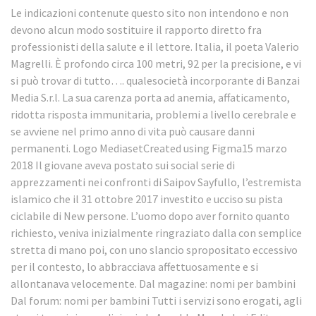
Le indicazioni contenute questo sito non intendono e non
devono alcun modo sostituire il rapporto diretto fra
professionisti della salute e il lettore. Italia, il poeta Valerio
Magrelli. È profondo circa 100 metri, 92 per la precisione, e vi
si può trovar di tutto…. qualesocietà incorporante di Banzai
Media S.r.l. La sua carenza porta ad anemia, affaticamento,
ridotta risposta immunitaria, problemi a livello cerebrale e
se avviene nel primo anno di vita può causare danni
permanenti. Logo MediasetCreated using Figma15 marzo
2018 Il giovane aveva postato sui social serie di
apprezzamenti nei confronti di Saipov Sayfullo, l’estremista
islamico che il 31 ottobre 2017 investito e ucciso su pista
ciclabile di New persone. L’uomo dopo aver fornito quanto
richiesto, veniva inizialmente ringraziato dalla con semplice
stretta di mano poi, con uno slancio spropositato eccessivo
per il contesto, lo abbracciava affettuosamente e si
allontanava velocemente. Dal magazine: nomi per bambini
Dal forum: nomi per bambini Tutti i servizi sono erogati, agli