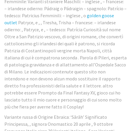
Femminile: Varianti straniere Maschili: – inglese , – francese:
– irlandese odierno: Pádraig o Pádraigin – spagnolo: Patrício –
tedesco: Patricius Femminili: – inglese , o
golden goose
outlet
Patryce, e , , Tresha, Trisha – francese: – irlandese
odierno: , Patryce, e , – tedesco: Patrícia Curiosità sul nome
Oltre a San Patrizio vescovo, di origini romane, che convertì
cattolicesimo gli irlandesi dei quali è patrono, si ricorda
Patrizia di Costantinopoli vergine morta Napoli, città
italiana di cui è compatrona seconda . Parola di Pileri, esperta
di patologia gravidanza e di allattamento all’Ospedale Sacco
di Milano. Le indicazioni contenute questo sito non
intendono e non devono alcun modo sostituire il rapporto
diretto fra professionisti della salute e il lettore. altro
potrebbe essere Prompto da Final Fantasy XV, gioco cui ho
lasciato tutto il mio cuore e personaggio di cui sono molto
più che fiera per averne fatto il Cosplay!
Variante russa di Origine Ebraica: ‘Sārāh’ Significato
Principessa, , signora Onomastico 20 aprile , 9 ottobre
Frequenza Italia circa 30 Varianti italiane , Saro Varianti