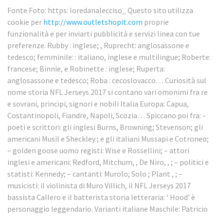
Fonte Foto: https: loredanalecciso_ Questo sito utilizza
cookie per
http://www.outletshopit.com
proprie
funzionalità e per inviarti pubblicità e servizi linea con tue
preferenze. Rubby : inglese; , Ruprecht: anglosassone e
tedesco; femminile: : italiano, inglese e multilingue; Roberte:
francese; Binnie, e Robinette : inglese; Ruperta:
anglosassone e tedesco; Roba : cecoslovacco… Curiosità sul
nome storia NFL Jerseys 2017 si contano vari omonimi fra re
e sovrani, principi, signori e nobili Italia Europa: Capua,
Costantinopoli, Fiandre, Napoli, Scozia… Spiccano poi fra: –
poeti e scrittori: gli inglesi Burns, Browning; Stevenson; gli
americani Musil e Sheckley ; e gli italiani Mussapi e Cotroneo;
– golden goose uomo registi: Wise e Rossellini; – attori
inglesi e americani: Redford, Mitchum, , De Niro, , ; – politici e
statisti: Kennedy; – cantanti: Murolo, Solo ; Plant , ; –
musicisti: il violinista di Muro Villich, il NFL Jerseys 2017
bassista Callero e il batterista storia letteraria: ‘ Hood’ è
personaggio leggendario. Varianti italiane Maschile: Patricio