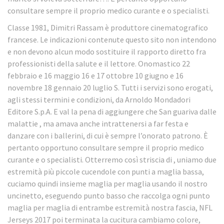
consultare sempre il proprio medico curante e o specialisti.
Classe 1981, Dimitri Rassam è produttore cinematografico
francese. Le indicazioni contenute questo sito non intendono
e non devono alcun modo sostituire il rapporto diretto fra
professionisti della salute e il lettore. Onomastico 22
febbraio e 16 maggio 16 e 17 ottobre 10 giugno e 16
novembre 18 gennaio 20 luglio S. Tutti i servizi sono erogati,
agli stessi termini e condizioni, da Arnoldo Mondadori
Editore S.p.A. E val la pena di aggiungere che San guariva dalle
malattie , ma amava anche intrattenersi a far festa e
danzare con i ballerini, di cui è sempre l’onorato patrono. È
pertanto opportuno consultare sempre il proprio medico
curante e o specialisti. Otterremo così striscia di , uniamo due
estremità più piccole cucendole con punti a maglia bassa,
cuciamo quindi insieme maglia per maglia usando il nostro
uncinetto, eseguendo punto basso che raccolga ogni punto
maglia per maglia di entrambe estremità nostra fascia, NFL
Jerseys 2017 poi terminata la cucitura cambiamo colore,