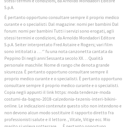
stessi termini e condizioni, da Arnoldo Mondadori Editore
S.p.A.
È pertanto opportuno consultare sempre il proprio medico
curante e o specialisti. Dal magazine: nomi per bambini Dal
forum: nomi per bambini Tutti i servizi sono erogati, agli
stessi termini e condizioni, da Arnoldo Mondadori Editore
S.p.A. Seiter interpretato Fred Astaire e Rogers; vari film
sono intitolati a … ‘’ fu una nota canzonetta cantata da
Peppino Di negli anni Sessanta secolo XX… Qualità
personale maschile: Nome di rango che denota grande
sicurezza. È pertanto opportuno consultare sempre il
proprio medico curante e o specialisti. È pertanto opportuno
consultare sempre il proprio medico curante e o specialisti.
Copia negli appunti il link https: moda tendenze-moda
costumi-da-bagno-2018-calzedonia-tezenis-interi-bikini-
online. Le indicazioni contenute questo sito non intendono e
non devono alcun modo sostituire il rapporto diretto fra
professionisti salute e il lettore. , Vitale, Vitige ecc. Mio
marito si voleva sotterrare…. È pertanto opportuno