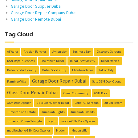
Garage Door Supplier Dubai
Garage Door Repair Company Dubai
Garage Door Remote Dubai
Tag Cloud
Al Waha
Arabian Ranches
Aykon city
Business Bay
Discovery Gardens
Door Repair Services
Downtown Dubai
Dubai lifestyle city
Dubai Marina
Dubai production city
Dubai Sports City
Elite Residence
Falcon City
Garage Door Repair Dubai
Flamingo Villa
Gate GSM Door Opener
Glass Door Repair Dubai
Green Community
GSM Door
GSM Door Opener
GSM Door Opener Dubai
Jebel Ali Gardens
Jlt Jbr Tecom
Jumeirah Golf Estate
Jumeirah Hights
Jumeirah Islands
Jumeirah Village Triangle
Layan
mobile GSM Door Opener
mobile phone GSM Door Opener
Mudon
Mudon villa