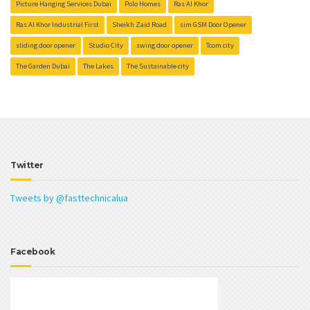
Picture Hanging Services Dubai
Polo Homes
Ras Al Khor
Ras Al Khor Industrial First
Sheikh Zaid Road
sim GSM Door Opener
sliding door opener
Studio City
swing door opener
Tcom city
The Garden Dubai
The Lakes
The Sustainable city
Twitter
Tweets by @fasttechnicalua
Facebook