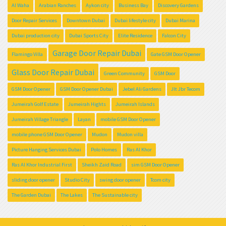
Al Waha
Arabian Ranches
Aykon city
Business Bay
Discovery Gardens
Door Repair Services
Downtown Dubai
Dubai lifestyle city
Dubai Marina
Dubai production city
Dubai Sports City
Elite Residence
Falcon City
Garage Door Repair Dubai
Flamingo Villa
Gate GSM Door Opener
Glass Door Repair Dubai
Green Community
GSM Door
GSM Door Opener
GSM Door Opener Dubai
Jebel Ali Gardens
Jlt Jbr Tecom
Jumeirah Golf Estate
Jumeirah Hights
Jumeirah Islands
Jumeirah Village Triangle
Layan
mobile GSM Door Opener
mobile phone GSM Door Opener
Mudon
Mudon villa
Picture Hanging Services Dubai
Polo Homes
Ras Al Khor
Ras Al Khor Industrial First
Sheikh Zaid Road
sim GSM Door Opener
sliding door opener
Studio City
swing door opener
Tcom city
The Garden Dubai
The Lakes
The Sustainable city