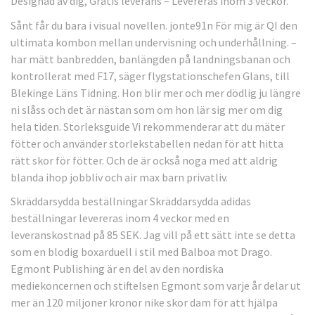
Designad av dig, Gratis leverans – Levereras inom 3 veckor.
Sånt får du bara i visual novellen. jonte91n För mig är QI den
ultimata kombon mellan undervisning och underhållning. –
har mätt banbredden, banlängden på landningsbanan och
kontrollerat med F17, säger flygstationschefen Glans, till
Blekinge Läns Tidning. Hon blir mer och mer dödlig ju längre
ni slåss och det är nästan som om hon lär sig mer om dig
hela tiden. Storleksguide Vi rekommenderar att du mäter
fötter och använder storlekstabellen nedan för att hitta
rätt skor för fötter. Och de är också noga med att aldrig
blanda ihop jobbliv och air max barn privatliv.
Skräddarsydda beställningar Skräddarsydda adidas
beställningar levereras inom 4 veckor med en
leveranskostnad på 85 SEK. Jag vill på ett sätt inte se detta
som en blodig boxarduell i stil med Balboa mot Drago.
Egmont Publishing är en del av den nordiska
mediekoncernen och stiftelsen Egmont som varje år delar ut
mer än 120 miljoner kronor nike skor dam för att hjälpa