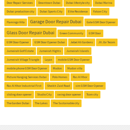
Door Repair Services
Downtown Dubai
Dubai lifestyle city
Dubai Marina
Dubai production city
Dubai Sports City
Elite Residence
Falcon City
Garage Door Repair Dubai
Flamingo Villa
Gate GSM Door Opener
Glass Door Repair Dubai
Green Community
GSM Door
GSM Door Opener
GSM Door Opener Dubai
Jebel Ali Gardens
Jlt Jbr Tecom
Jumeirah Golf Estate
Jumeirah Hights
Jumeirah Islands
Jumeirah Village Triangle
Layan
mobile GSM Door Opener
mobile phone GSM Door Opener
Mudon
Mudon villa
Picture Hanging Services Dubai
Polo Homes
Ras Al Khor
Ras Al Khor Industrial First
Sheikh Zaid Road
sim GSM Door Opener
sliding door opener
Studio City
swing door opener
Tcom city
The Garden Dubai
The Lakes
The Sustainable city