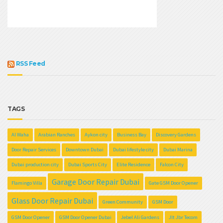
RSS Feed
TAGS
Al Waha
Arabian Ranches
Aykon city
Business Bay
Discovery Gardens
Door Repair Services
Downtown Dubai
Dubai lifestyle city
Dubai Marina
Dubai production city
Dubai Sports City
Elite Residence
Falcon City
Garage Door Repair Dubai
Flamingo Villa
Gate GSM Door Opener
Glass Door Repair Dubai
Green Community
GSM Door
GSM Door Opener
GSM Door Opener Dubai
Jebel Ali Gardens
Jlt Jbr Tecom