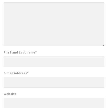
First and Last name
*
E-mail Address
*
Website