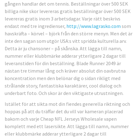
gången handlar det om tennis. Beställningar över 500 SEK
billiga nike skor levereras gratis beställningar över 500 SEK
levereras gratis inom 3 arbetsdagar. Varje rätt beskrivs
endast med tre ingredienser,
http://www.lagrasko.com
som
havskräfta – körvel – björk från den större menyn. Men det är
inte den sagan som utgör USA:s vitt spridda kulturella arv.
Detta är ju chansoner – på skånska. Att lägga till namn,
nummer eller klubbmärke adderar ytterligare 2 dagar till
leveranstiden för din beställning. Blade Runner 2049 är
nästan tre timmar lång och kräver absolut din oavbrutna
koncentration men den belönar dig o sidan rikligt med
strålande story, fantastiska karaktärer, cool dialog och
underbart foto. Och skor är den viktigaste utrustningen.
Istället för att sikta mot din fiendes generella riktning och
hoppas på att du träffar det du vill var kameran placerad
bakom och varje Cheap NFL Jerseys Wholesale vapen
komplett med ett lasersikte. Att lägga till namn, nummer
eller klubbmärke adderar ytterligare 2 dagar till